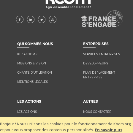
KEZAKOOM ?
SERVICES ENTREPRISES
MISSIONS & VISION
DÉVELOPPEURS
CHARTE D'UTILISATION
PLAN DÉPLACEMENT
ENTREPRISE
MENTIONS LÉGALES
LES ACTIONS
NOUS CONTACTER
LA KOOMUNAUTÉ
MÉDIAS
Bonjour ! Nous utilisons les cookies pour le fonctionnement de Koom.org
et pour vous proposer des contenus personnalisés.
En savoir plus
INTÉGRER UNE ACTION SUR
RECRUTEMENTS