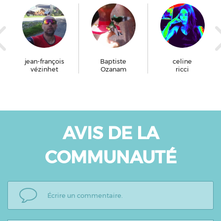
jean-françois
Baptiste
celine
vézinhet
Ozanam
ricci
AVIS DE LA
COMMUNAUTÉ