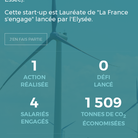
Cette start-up est Lauréate de "La France
s'engage" lancée par l'Elysée.
J'EN FAIS PARTIE
1
0
ACTION
DÉFI
RÉALISÉE
LANCÉ
4
1 509
SALARIÉS
TONNES DE CO
2
ENGAGÉS
ÉCONOMISÉES